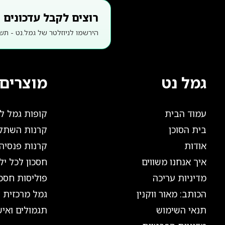
רוצים לקבל עדכונים פ
הירשמו לניוזלטר של גמל.נט - תשו
גמל נט
מוצרים 
עמוד הבית
קופות גמל 
בית הסוכן
קרנות השתל
אודות
קרנות פנסיה
איך אנחנו משווים
חסכון לכל יל
מדיניות עריכה
פוליסות חסכו
הכותב: מאור ווקנין
גמל מרכזית ל
תנאי השימוש
תגמולים ואיש