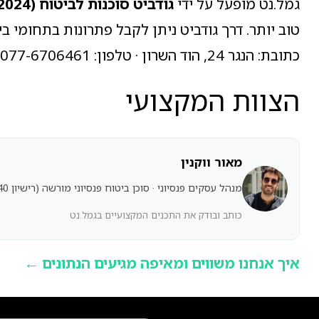
גמל.נט מופעל על ידי
גודביט סוכנות לביטוח (2024) בע"מ
טוב יותר. דרך גודביט ניתן לקבל פתרונות בתחומי בי
כתובת: הנגר 24, הוד השרון · טלפון: 077-6706461 · דוא"ל: nimrod@goodbit.co.il · אתר הסוכנות:
הצוות המקצועי
מאור ווקנין
מנהל עסקים פנסיוני · סוכן ביטוח פנסיוני מורשה (רישיון L-00108940)
כותב ובודק את התכנים המקצועיים בגמל.נט
איך אנחנו משווים ומאיפה מגיעים הנתונים ←