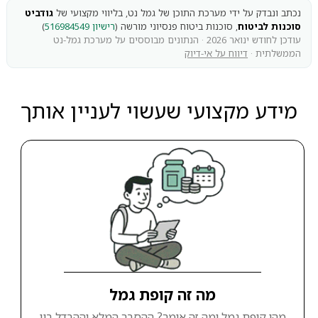
נכתב ונבדק על ידי מערכת התוכן של גמל נט, בליווי מקצועי של
גודביט
סוכנות לביטוח
, סוכנות ביטוח פנסיוני מורשה (
רישיון 516984549
)
עודכן לחודש ינואר 2026 · הנתונים מבוססים על מערכת גמל-נט
הממשלתית ·
דיווח על אי-דיוק
מידע מקצועי שעשוי לעניין אותך
מה זה קופת גמל
מהי קופת גמל ומה זה אומר? ההסבר המלא וההבדל בין