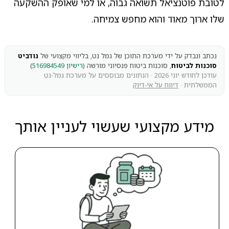
לטובת פוטנציאל תשואה גבוה, או למי שאופק ההשקעה
שלו ארוך מאוד והוא מחפש צמיחה.
נכתב ונבדק על ידי מערכת התוכן של גמל נט, בליווי מקצועי של
גודביט
סוכנות לביטוח
, סוכנות ביטוח פנסיוני מורשה (
רישיון 516984549
)
עודכן לחודש יוני 2026 · הנתונים מבוססים על מערכת גמל-נט
הממשלתית ·
דיווח על אי-דיוק
מידע מקצועי שעשוי לעניין אותך