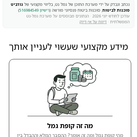
נכתב ונבדק על ידי מערכת התוכן של גמל נט, בליווי מקצועי של
גודביט
סוכנות לביטוח
, סוכנות ביטוח פנסיוני מורשה (
רישיון 516984549
)
עודכן לחודש יוני 2026 · הנתונים מבוססים על מערכת גמל-נט
הממשלתית ·
דיווח על אי-דיוק
מידע מקצועי שעשוי לעניין אותך
מה זה קופת גמל
מהי קופת גמל ומה זה אומר? ההסבר המלא וההבדל בין