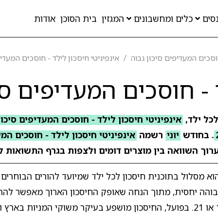
סים
כלים ומחשבונים
המגזין
בית הסוכן
אודות
וסכים המעדיפים סיכון גבוה
אינפיניטי חיסכון לילד - חוסכים המעדי
 - חוסכים המעדיפים סי
כל ילד,
אינפיניטי חיסכון לילד - חוסכים המעדיפים סיכון מוג
. בחודש
יוני
רשמה
אינפיניטי חיסכון לילד - חוסכים המע
לערוך השוואה בין מוצרים דומים ולצפות בגרף התשואות ל
ר הוא מסלול בתוכנית חיסכון לכל ילד שמיועד להורים הבוחרי
בוהה יחסית, מתוך הנחה שאופק החיסכון הארוך מאפשר להת
בטווח הקצר במטרה למקסם פוטנציאל תשואה עד גיל 18 או 21. בפועל, החיסכון מושפע בעיקר משוקי ה