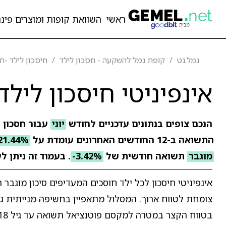
ראשי
השוואת קופות ומוצרים פיננ
גמל.נט
קופת גמל להשקעה - חסכון לילד
חיסכון לילד -ח
אינפיניטי חיסכון לילד
הנכם צופים בנתונים עדכניים לחודש
יוני
עבור חסכון ל
התשואה ב-12 החודשים האחרונים עומדת על
21.44%
מוגבר
תשואה חודשית של
-3.42%
. בעמוד זה ניתן 
אינפיניטי חיסכון לכל ילד חוסכים המעדיפים סיכון מוגב
צומחת לטווח ארוך. המסלול מתאפיין בחשיפה מנייתית ג