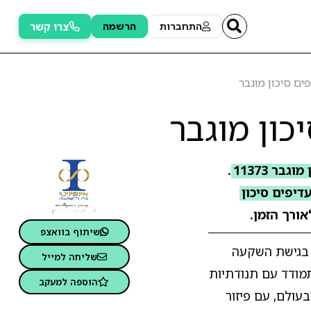
צרו קשר
התחברות
הרשמה
פים סיכון מוגבר
כון מוגבר
בר 11373
.
דיפים סיכון
אורך הזמן.
שיתוף בוואצפ
ם בגישת השקעה
שליחה למייל
מודד עם תנודתיות
הוספה למעקב
מניות בארץ ובעולם, עם פיזור