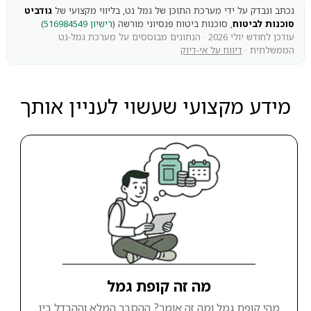
נכתב ונבדק על ידי מערכת התוכן של גמל נט, בליווי מקצועי של
גודביט
סוכנות לביטוח
, סוכנות ביטוח פנסיוני מורשה (
רישיון 516984549
)
עודכן לחודש יולי 2026 · הנתונים מבוססים על מערכת גמל-נט
הממשלתית ·
דיווח על אי-דיוק
מידע מקצועי שעשוי לעניין אותך
מה זה קופת גמל
מהי קופת גמל ומה זה אומר? ההסבר המלא וההבדל בין