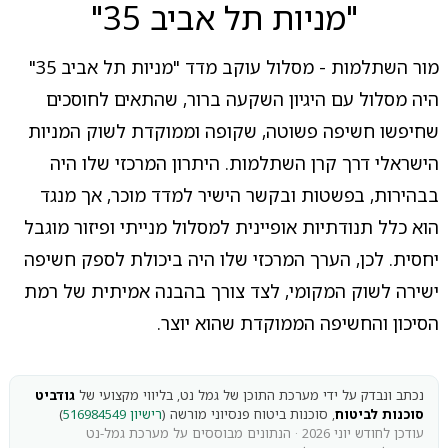
"מניות תל אביב 35"
מור השתלמות - מסלול עוקב מדד "מניות תל אביב 35"
היה מסלול עם היגיון השקעה ברור, שהתאים לחוסכים
שחיפשו חשיפה פשוטה, שקופה וממוקדת לשוק המניות
הישראלי דרך קרן השתלמות. היתרון המרכזי שלו היה
בבהירות, בפשטות ובקשר הישיר למדד מוכר, אך מנגד
הוא כלל תנודתיות אופיינית למסלול מנייתי ופיזור מוגבל
יחסית. לכן, הערך המרכזי שלו היה ביכולת לספק חשיפה
ישירה לשוק המקומי, לצד צורך בהבנה אמיתית של רמת
הסיכון והחשיפה הממוקדת שהוא יוצר.
נכתב ונבדק על ידי מערכת התוכן של גמל נט, בליווי מקצועי של
גודביט
סוכנות לביטוח
, סוכנות ביטוח פנסיוני מורשה (
רישיון 516984549
)
עודכן לחודש יוני 2026 · הנתונים מבוססים על מערכת גמל-נט