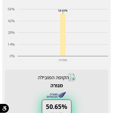
56%
50.65%
42%
28%
14%
0%
מנורה
הקופה המובילה
מנורה
50.65%