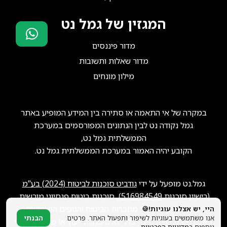
המגזין של גמל נט
מדור פיננסים
סוכני ביטוח?
מדור שאלות ותשובות
הצטרפו אלינו!
מילון מונחים
במקרה של אי התאמה או סתירה בין המידע המופיע באתר
גמל נקודה נט לבין הנתונים המפורסמים במערכת
הממשלתית גמל נט,
הקובע יהיה האמור במערכת הממשלתית גמל נט.
גמל.נט מופעל על ידי
גודביט סוכנות לביטוח (2024) בע"מ
(רישיון סוכנות
516984549
), סוכנות ביטוח פנסיוני מורשית.
ייתכן שנקבל תגמול מחברות הביטוח והגופים המוסדיים.
היי, יש אצלנו עוגיות!🍪
אנו משתמשים בעוגיות לשיפור ותפעול האתר. פרטים
הבנתי
האמור באתר הוא מידע כללי ואינו מהווה ייעוץ או שיווק פנסיוני