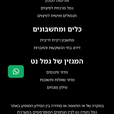
פוליסות חסכון
גמל מרכזית לפיצוים
תגמולים ואישית לפיצוים
כלים ומחשבונים
מחשבון ריבית דריבית
דירוג בתי ההשקעות והחברות
המגזין של גמל נט
מדור פיננסים
מדור שאלות ותשובות
סוכני ביטוח?
מילון מונחים
הצטרפו אלינו!
במקרה של אי התאמה או סתירה בין המידע המופיע באתר
גמל נקודה נט לבין הנתונים המפורסמים במערכת