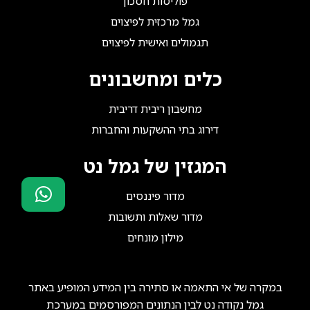
פוליסות חסכון
גמל מרכזית לפיצוים
תגמולים ואישית לפיצוים
כלים ומחשבונים
מחשבון ריבית דריבית
דירוג בתי ההשקעות והחברות
המגזין של גמל נט
מדור פיננסים
מדור שאלות ותשובות
סוכני ביטוח?
מילון מונחים
הצטרפו אלינו!
במקרה של אי התאמה או סתירה בין המידע המופיע באתר
גמל נקודה נט לבין הנתונים המפורסמים במערכת