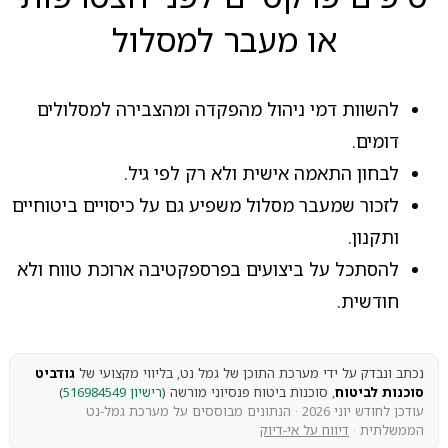
או מעבר למסלול
להשוות דמי ניהול מהפקדה ומהצבירה למסלולים
דומים.
לבחון התאמה אישית ולא רק לפי גיל.
לזכור שמעבר מסלול משפיע גם על כיסויים ביטוחיים
ותקנון.
להסתכל על ביצועים בפרספקטיבה ארוכת טווח ולא
חודשית.
נכתב ונבדק על ידי מערכת התוכן של גמל נט, בליווי מקצועי של
גודביט
סוכנות לביטוח
, סוכנות ביטוח פנסיוני מורשה (
רישיון 516984549
)
עודכן לחודש יוני 2026 · הנתונים מבוססים על מערכת גמל-נט
הממשלתית ·
דיווח על אי-דיוק