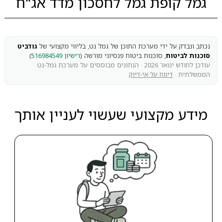
גמל קופת גמל לחסכון מדד אג"ח
נכתב ונבדק על ידי מערכת התוכן של גמל נט, בליווי מקצועי של
גודביט
סוכנות לביטוח
, סוכנות ביטוח פנסיוני מורשה (
רישיון 516984549
)
עודכן לחודש ינואר 2026 · הנתונים מבוססים על מערכת גמל-נט
הממשלתית ·
דיווח על אי-דיוק
מידע מקצועי שעשוי לעניין אותך