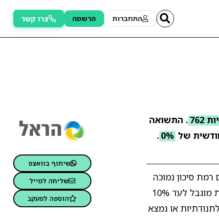
צרו קשר
התחברות
הרשמה
. התשואה
ודשית של
0%
.
שיתוף בוואצפ
יפים רמת סיכון נמוכה
שליחה למייל
מאוד, עם אפשרות לחשיפה מנייתית מינימלית בלבד. עיקר ההשקעה במסלול מתבצע באפיקי אג"ח, בעוד רכיב המניות מוגבל לעד 10%
הוספה למעקב
תנודתיות או נמצא