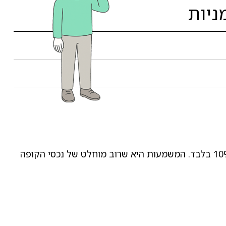
זהו מסלול השקעה בקופת גמל (תגמולים ואישית לפיצויים) שבו מדיניות ההשקעה מגבילה את החשיפה למניות לעד 10% בלבד. המשמעות היא שרוב מוחלט של נכסי הקופה