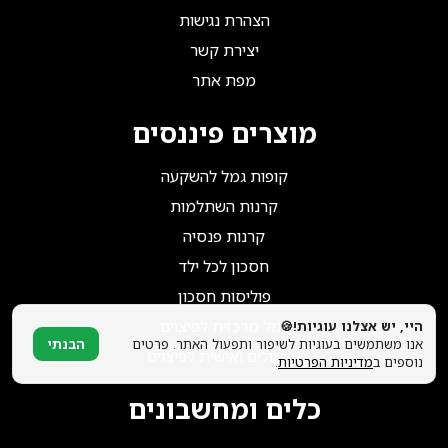
הצטרפו אלינו!
הצהרת נגישות
יצירת קשר
מפת אתר
מוצרים פיננסים
קופות גמל להשקעה
קרנות השתלמות
קרנות פנסיה
חסכון לכל ילד
פוליסות חסכון
גמל מרכזית לפיצוים
היי, יש אצלנו עוגיות!🍪
אנו משתמשים בעוגיות לשיפור ותפעול האתר. פרטים
הבנתי
תגמולים ואישית לפיצוים
נוספים ב
מדיניות הפרטיות
.
כלים ומחשבונים