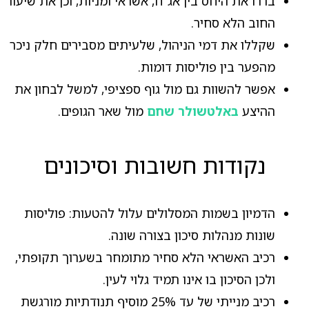
בררו את היחס בין אג"ח, אשראי ומניות, וכן את שיעור
החוב הלא סחיר.
שקללו את דמי הניהול, שלעיתים מסבירים חלק ניכר
מהפער בין פוליסות דומות.
אפשר להשוות גם מול גוף ספציפי, למשל לבחון את
ההיצע
באלטשולר שחם
מול שאר הגופים.
נקודות חשובות וסיכונים
הדמיון בשמות המסלולים עלול להטעות: פוליסות
שונות מנהלות סיכון בצורה שונה.
רכיב האשראי הלא סחיר מתומחר בשערוך תקופתי,
ולכן הסיכון בו אינו תמיד גלוי לעין.
רכיב מנייתי של עד 25% מוסיף תנודתיות מורגשת