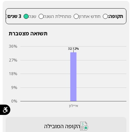
תקופה:
חודש אחרון
מתחילת השנה
שנה
3 שנים
5
תשואה מצטברת
36%
32.12%
27%
18%
9%
0%
איילון
הקופה המובילה