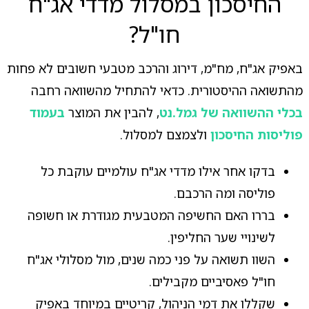
החיסכון במסלול מדדי אג"ח
חו"ל?
באפיק אג"ח, מח"מ, דירוג והרכב מטבעי חשובים לא פחות
מהתשואה ההיסטורית. כדאי להתחיל מהשוואה רחבה
בכלי ההשוואה של גמל.נט
, להבין את המוצר
בעמוד
פוליסות החיסכון
ולצמצם למסלול.
בדקו אחר אילו מדדי אג"ח עולמיים עוקבת כל
פוליסה ומה הרכבם.
בררו האם החשיפה המטבעית מגודרת או חשופה
לשינויי שער החליפין.
השוו תשואה על פני כמה שנים, מול מסלולי אג"ח
חו"ל פאסיביים מקבילים.
שקללו את דמי הניהול, קריטיים במיוחד באפיק