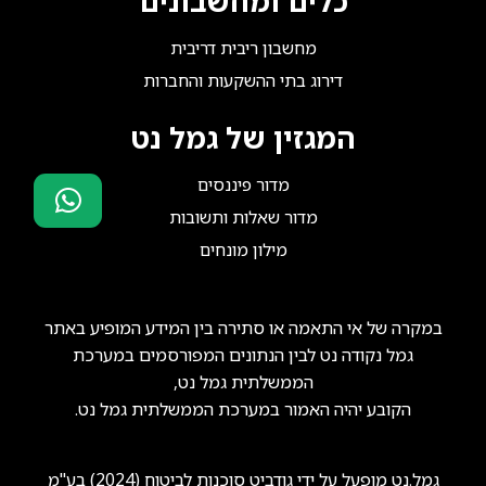
כלים ומחשבונים
מחשבון ריבית דריבית
דירוג בתי ההשקעות והחברות
המגזין של גמל נט
מדור פיננסים
מדור שאלות ותשובות
סוכני ביטוח?
מילון מונחים
הצטרפו אלינו!
במקרה של אי התאמה או סתירה בין המידע המופיע באתר
גמל נקודה נט לבין הנתונים המפורסמים במערכת
הממשלתית גמל נט,
הקובע יהיה האמור במערכת הממשלתית גמל נט.
גמל.נט מופעל על ידי
גודביט סוכנות לביטוח (2024) בע"מ