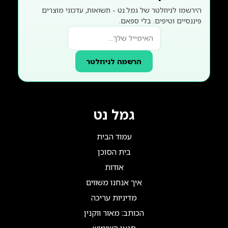
הירשמו לניוזלטר של גמל.נט - תשואות, עדכוני מוצרים
פיננסיים וטיפים. בלי ספאם.
הרשמה לניוזלטר
גמל נט
עמוד הבית
בית הסוכן
אודות
איך אנחנו משווים
מדיניות עריכה
הכותב: מאור ווקנין