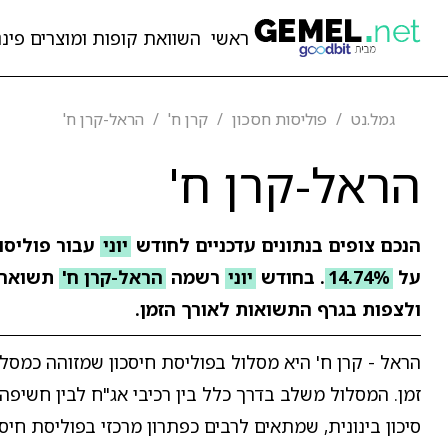
ראשי
השוואת קופות ומוצרים פיננ
גמל.נט
פוליסות חסכון
קרן ח'
הראל-קרן ח'
הראל-קרן ח'
הנכם צופים בנתונים עדכניים לחודש
יוני
עבור פוליסו
על
14.74%
. בחודש
יוני
רשמה
הראל-קרן ח'
תשואה 
ולצפות בגרף התשואות לאורך הזמן.
הראל - קרן ח' היא מסלול בפוליסת חיסכון שמזוהה כמסלול
זמן. המסלול משלב בדרך כלל בין רכיבי אג"ח לבין חשיפ
סיכון בינונית, שמתאים לרבים כפתרון מרכזי בפוליסת חיסכ