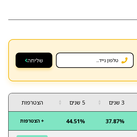
שליחה
▲
▲
3 שנים
5 שנים
הצטרפות
▼
▼
44.51%
37.87%
+ הצטרפות