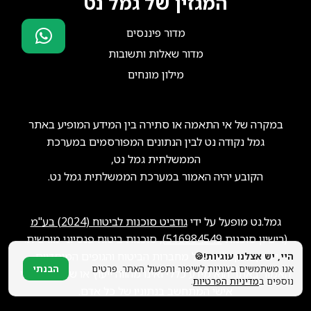
המגזין של גמל נט
מדור פיננסים
מדור שאלות ותשובות
סוכני ביטוח?
מילון מונחים
הצטרפו אלינו!
במקרה של אי התאמה או סתירה בין המידע המופיע באתר
גמל נקודה נט לבין הנתונים המפורסמים במערכת
הממשלתית גמל נט,
הקובע יהיה האמור במערכת הממשלתית גמל נט.
גמל.נט מופעל על ידי
גודביט סוכנות לביטוח (2024) בע"מ
(רישיון סוכנות
516984549
), סוכנות ביטוח פנסיוני מורשית.
ייתכן שנקבל תגמול מחברות הביטוח והגופים המוסדיים.
היי, יש אצלנו עוגיות!🍪
אנו משתמשים בעוגיות לשיפור ותפעול האתר. פרטים
הבנתי
האמור באתר הוא מידע כללי ואינו מהווה ייעוץ או שיווק פנסיוני
נוספים ב
מדיניות הפרטיות
.
אישי המתחשב בנתוניו של כל אדם.