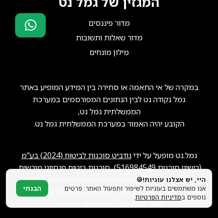
המגזין של גמל נט
מדור פיננסים
מדור שאלות ותשובות
סוכני ביטוח?
מילון מונחים
הצטרפו אלינו!
במקרה של אי התאמה או סתירה בין המידע המופיע באתר
גמל נקודה נט לבין הנתונים המפורסמים במערכת
הממשלתית גמל נט,
הקובע יהיה האמור במערכת הממשלתית גמל נט.
גמל.נט מופעל על ידי
גודביט סוכנות לביטוח (2024) בע"מ
(רישיון סוכנות
516984549
), סוכנות ביטוח פנסיוני מורשית.
ייתכן שנקבל תגמול מחברות הביטוח והגופים המוסדיים.
היי, יש אצלנו עוגיות!🍪
אנו משתמשים בעוגיות לשיפור ותפעול האתר. פרטים
הבנתי
האמור באתר הוא מידע כללי ואינו מהווה ייעוץ או שיווק פנסיוני
נוספים ב
מדיניות הפרטיות
.
אישי המתחשב בנתוניו של כל אדם.