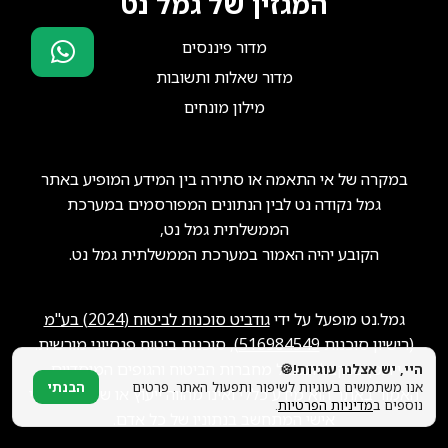
המגזין של גמל נט
מדור פיננסים
מדור שאלות ותשובות
סוכני ביטוח?
מילון מונחים
הצטרפו אלינו!
במקרה של אי התאמה או סתירה בין המידע המופיע באתר
גמל נקודה נט לבין הנתונים המפורסמים במערכת
הממשלתית גמל נט,
הקובע יהיה האמור במערכת הממשלתית גמל נט.
גמל.נט מופעל על ידי
גודביט סוכנות לביטוח (2024) בע"מ
(רישיון סוכנות
516984549
), סוכנות ביטוח פנסיוני מורשית.
ייתכן שנקבל תגמול מחברות הביטוח והגופים המוסדיים.
היי, יש אצלנו עוגיות!🍪
אנו משתמשים בעוגיות לשיפור ותפעול האתר. פרטים
הבנתי
האמור באתר הוא מידע כללי ואינו מהווה ייעוץ או שיווק פנסיוני
נוספים ב
מדיניות הפרטיות
.
אישי המתחשב בנתוניו של כל אדם.