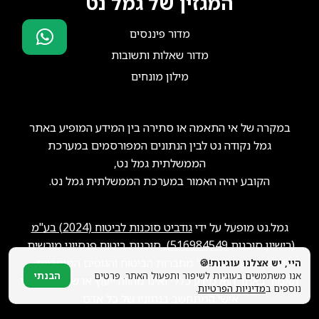
המגזין של גמל נט
מדור פיננסים
מדור שאלות ותשובות
סוכני ביטוח?
מילון מונחים
הצטרפו אלינו!
במקרה של אי התאמה או סתירה בין המידע המופיע באתר
גמל נקודה נט לבין הנתונים המפורסמים במערכת
הממשלתית גמל נט,
הקובע יהיה האמור במערכת הממשלתית גמל נט.
גמל.נט מופעל על ידי
גודביט סוכנות לביטוח (2024) בע"מ
(רישיון סוכנות
516984549
), סוכנות ביטוח פנסיוני מורשית.
ייתכן שנקבל תגמול מחברות הביטוח והגופים המוסדיים.
היי, יש אצלנו עוגיות!🍪
אנו משתמשים בעוגיות לשיפור ותפעול האתר. פרטים
הבנתי
האמור באתר הוא מידע כללי ואינו מהווה ייעוץ או שיווק פנסיוני
נוספים ב
מדיניות הפרטיות
.
אישי המתחשב בנתוניו של כל אדם.