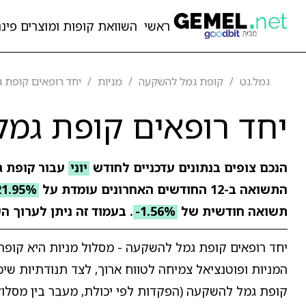
ראשי
השוואת קופות ומוצרים פיננ
גמל.נט
קופת גמל להשקעה
מניות
יחד רופאים קופת ג
יחד רופאים קופת גמל
הנכם צופים בנתונים עדכניים לחודש
יוני
עבור קופת 
התשואה ב-12 החודשים האחרונים עומדת על
21.95%
תשואה חודשית של
-1.56%
. בעמוד זה ניתן לערוך ה
יחד רופאים קופת גמל להשקעה - מסלול מניות היא קופ
המניות ופוטנציאל צמיחה לטווח ארוך, לצד תנודתיות ש
קופת גמל להשקעה (הפקדות לפי יכולת, מעבר בין מסלולי