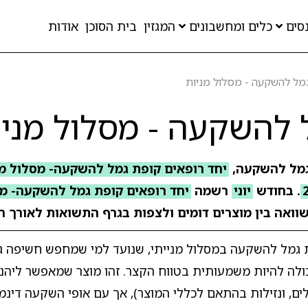
סים
כלים ומחשבונים
המגזין
בית הסוכן
אודות
מל להשקעה - מסלול מניות
 להשקעה - מסלול מניו
גמל להשקעה,
יחד רופאים קופת גמל להשקעה- מסלול מניות 9
. בחודש
יוני
רשמה
יחד רופאים קופת גמל להשקעה- מס
שוואה בין מוצרים דומים ולצפות בגרף התשואות לאורך הז
ת גמל להשקעה במסלול מנייתי, שנועד למי שמחפש חשיפה ג
יכולה להיות משמעותית בטווח הקצר. זהו מוצר שמאפשר ליה
ם, ונזילות בהתאם לכללי המוצר), אך עם אופי השקעה דינמי