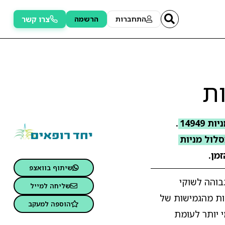
צרו קשר
התחברות
הרשמה
ת
1494
.
לול מניות
מן.
שיתוף בוואצפ
בוהה לשוקי
שליחה למייל
נות מהגמישות של
הוספה למעקב
 יותר לעומת