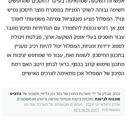
אפשרות השקעה שמתאימה בעיקר לחוסכים שמחפשים
חשיפה גבוהה לשוקי המניות במסגרת מוצר חיסכון גמיש
ונזיל. המסלול מציע פוטנציאל צמיחה משמעותי לאורך
זמן, אך דורש נכונות להתמודד עם תנודתיות וסיכון מוגבר.
עבור חוסכים בעלי אופק השקעה ארוך, סבלנות ויכולת
לספוג ירידות זמניות, המסלול יכול להיות רכיב מעניין
בתכנון החיסכון. לעומת זאת, עבור מי שמחפש יציבות או
מתכנן שימוש קרוב בכסף, כדאי לבחון היטב האם רמת
הסיכון של המסלול אכן מתאימה לצרכים האישיים.
נכתב ונבדק על ידי מערכת התוכן של גמל נט, בליווי מקצועי של
גודביט
סוכנות לביטוח
, סוכנות ביטוח פנסיוני מורשה (
רישיון 516984549
)
עודכן לחודש יוני 2026 · הנתונים מבוססים על מערכת גמל-נט
הממשלתית ·
דיווח על אי-דיוק