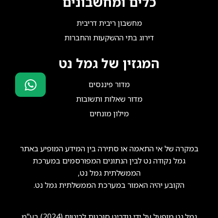
כלים ומחשבונים
מחשבון ריבית דריבית
דירוג בתי ההשקעות והחברות
המגזין של גמל נט
מדור פיננסים
מדור שאלות ותשובות
סוכני ביטוח?
מילון מונחים
הצטרפו אלינו!
במקרה של אי התאמה או סתירה בין המידע המופיע באתר
גמל נקודה נט לבין הנתונים המפורסמים במערכת
הממשלתית גמל נט,
הקובע יהיה האמור במערכת הממשלתית גמל נט.
גמל.נט מופעל על ידי
גודביט סוכנות לביטוח (2024) בע"מ