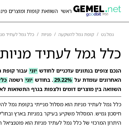
ראשי
השוואת קופות ומוצרים פיננ
גמל.נט
קופת גמל להשקעה
מניות
כלל גמל לעתיד מני
כלל גמל לעתיד מניות
הנכם צופים בנתונים עדכניים לחודש
יוני
עבור קופת 
האחרונים עומדת על
29.22%
. בחודש
יוני
רשמה
כלל
השוואה בין מוצרים דומים ולצפות בגרף התשואות לאו
כלל גמל לעתיד מניות הוא מסלול מנייתי בקופת גמל לה
חיסכון גמיש. המסלול משקיע בעיקר במניות בארץ ובחו"ל
היתרון המרכזי של כלל גמל לעתיד מניות הוא פוטנציאל ת