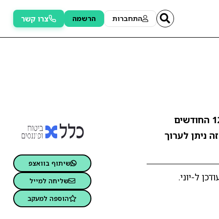
צרו קשר
התחברות
הרשמה
. התשואה ב-12 החודשים
זה ניתן לערוך
שיתוף בוואצפ
ן ל-יוני.
שליחה למייל
הוספה למעקב