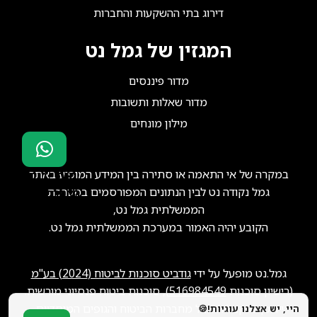
דירוג בתי ההשקעות והחברות
המגזין של גמל נט
מדור פיננסים
מדור שאלות ותשובות
מילון מונחים
במקרה של אי התאמה או סתירה בין המידע המופיע באתר
סוכני ביטוח?
גמל נקודה נט לבין הנתונים המפורסמים במערכת
הצטרפו אלינו!
הממשלתית גמל נט,
הקובע יהיה האמור במערכת הממשלתית גמל נט.
גמל.נט מופעל על ידי
גודביט סוכנות לביטוח (2024) בע"מ
(רישיון סוכנות
516984549
), סוכנות ביטוח פנסיוני מורשית.
ייתכן שנקבל תגמול מחברות הביטוח והגופים המוסדיים.
היי, יש אצלנו עוגיות!🍪