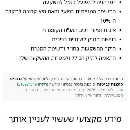
דמי הניהול בפועל בגמל להשקעה
החשיפה המנייתית בפועל והאם היא קרובה לתקרת
ה-10%
איכות ופיזור רכיב האג"ח הקונצרני
רגישות התיק לשינויים בריבית
היקף ההשקעות בחו"ל וחשיפת המט"ח
התאמה לתיק הכולל ולמטרות ההשקעה שלך
נכתב ונבדק על ידי מערכת התוכן של גמל נט, בליווי מקצועי של
גודביט
סוכנות לביטוח
, סוכנות ביטוח פנסיוני מורשה (
רישיון 516984549
)
עודכן לחודש יולי 2026 · הנתונים מבוססים על מערכת גמל-נט
הממשלתית ·
דיווח על אי-דיוק
מידע מקצועי שעשוי לעניין אותך