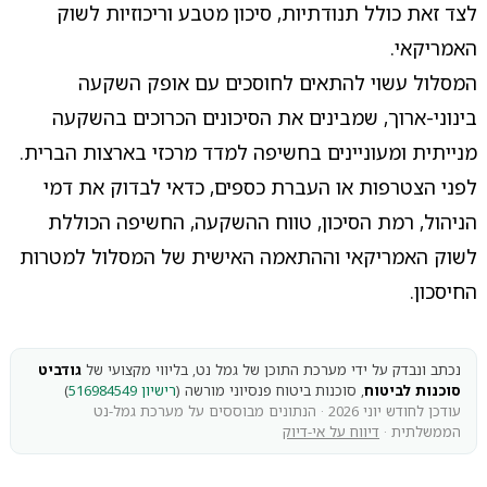
לצד זאת כולל תנודתיות, סיכון מטבע וריכוזיות לשוק
האמריקאי.
המסלול עשוי להתאים לחוסכים עם אופק השקעה
בינוני-ארוך, שמבינים את הסיכונים הכרוכים בהשקעה
מנייתית ומעוניינים בחשיפה למדד מרכזי בארצות הברית.
לפני הצטרפות או העברת כספים, כדאי לבדוק את דמי
הניהול, רמת הסיכון, טווח ההשקעה, החשיפה הכוללת
לשוק האמריקאי וההתאמה האישית של המסלול למטרות
החיסכון.
נכתב ונבדק על ידי מערכת התוכן של גמל נט, בליווי מקצועי של
גודביט
סוכנות לביטוח
, סוכנות ביטוח פנסיוני מורשה (
רישיון 516984549
)
עודכן לחודש יוני 2026 · הנתונים מבוססים על מערכת גמל-נט
הממשלתית ·
דיווח על אי-דיוק