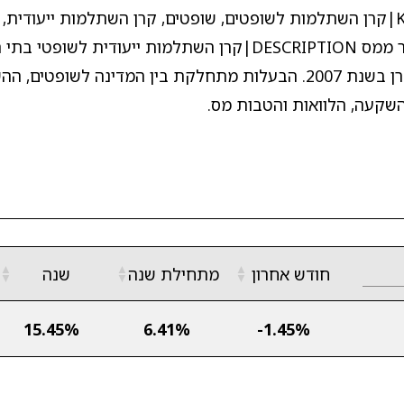
של אינפיניטי. מסלולים, הלוואות ופטור ממס. KEYWORDS|קרן השתלמות לשופטים, שופטים, קרן השתלמות 
הלוואה מקרן השתלמות, דמי ניהול, מסלולי השקעה, פטור ממס DESCRIPTION|קרן השתלמו
שהוקמה בשנת 1977 ועברה למבנה של חברה מנהלת וקרן בשנת 2007. הבעלות מתחלקת בין המד
 השקעה, הלוואות והטבות מס.
▲
▲
▲
חודש אחרון
מתחילת שנה
שנה
▼
▼
▼
15.45%
6.41%
-1.45%