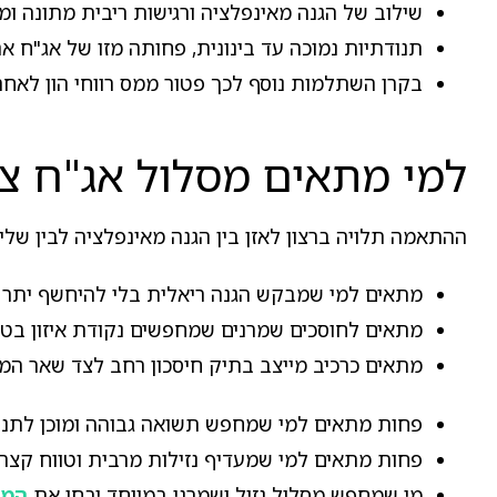
שילוב של הגנה מאינפלציה ורגישות ריבית מתונה ומא
תנודתיות נמוכה עד בינונית, פחותה מזו של אג"ח אר
בקרן השתלמות נוסף לכך פטור ממס רווחי הון לאחר 6 שנות ותק, מה שמשמר חלק נכבד מהתשואה הריאלי
למי מתאים מסלול אג"ח צמו
ההתאמה תלויה ברצון לאזן בין הגנה מאינפלציה לבין שלי
מתאים למי שמבקש הגנה ריאלית בלי להיחשף יתר ע
מתאים לחוסכים שמרנים שמחפשים נקודת איזון בטווח
מתאים כרכיב מייצב בתיק חיסכון רחב לצד שאר המ
פחות מתאים למי שמחפש תשואה גבוהה ומוכן לתנו
פחות מתאים למי שמעדיף נזילות מרבית וטווח קצר 
מי שמחפש מסלול נזיל ושמרני במיוחד יבחן את
המס