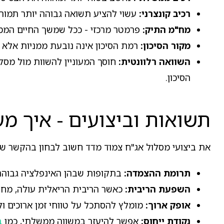
רכיב קונצרני:
עשוי להציע תשואה גבוהה יותר תמורת
מח"מ התיק:
פרמטר מרכזי - ככל שמשך החיים הממוצע
מקור הסיכון:
רמת הסיכון אינה נובעת ממניות אלא 
השוואה רלוונטית:
חוסך המעוניין להשוות מול מסלו
הסיכון.
תשואות וביצועים - איך מער
את ביצועי מסלול אג"ח צמוד מדד חשוב לבחון בהקשר של
תרומת ההצמדה:
בתקופות שבהן האינפלציה גבוהה,
השפעת הריבית:
כאשר הריבית הריאלית עולה, מחי
אופק ארוך:
מומלץ להסתכל על טווחי זמן ארוכים ו
נקודת ייחוס:
אפשר להיעזר במשווה ממשלתי, כמו
ב