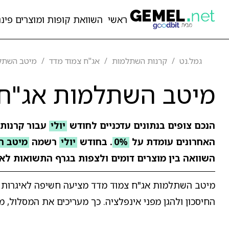
ראשי
השוואת קופות ומוצרים פיננ
גמל.נט
קרנות השתלמות
אג"ח צמוד מדד
מיטב השתלמ
מיטב השתלמות אג"ח 
הנכם צופים בנתונים עדכניים לחודש
יולי
עבור קרנות
האחרונים עומדת על
0%
. בחודש
יולי
רשמה
מיטב ה
השוואה בין מוצרים דומים ולצפות בגרף התשואות לאו
מיטב השתלמות אג"ח צמוד מדד מציעה חשיפה לאיגרות ח
החיסכון ולהגן מפני אינפלציה. כך מעריכים את המסלול, מ