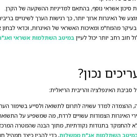
 סיכון אשראי נוסף, בהתאם למדיניות ההשקעה של הקרן.
 של האיגרות ארוך יותר, כך רגישות הערך לשינויים בריבית
בעיקר מהמח"מ ומאיכות האשראי של האיגרות, וכדאי לבחון א
ל חוב רחב יותר יכול לעיין
במיטב השתלמות אשראי ואג"ח
יכים נכון?
 סביבת האינפלציה והריבית הריאלית:
 ההצמדה למדד עשויה לתרום לתשואה ולסייע בשימור הערך 
רי האיגרות הצמודות עשויים לרדת, מה שמשפיע על התשואה
לא להתמקד בתנודות נקודתיות, מתוך הבנה שהמטרה המרכזי
מיטב השתלמות אג"ח ממשלות
, כדי להבין כיצד תמהיל ח