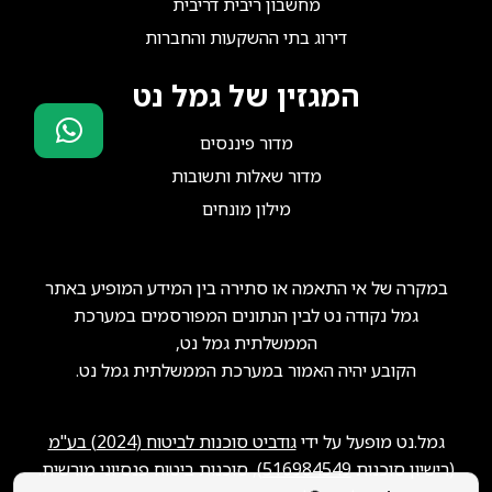
מחשבון ריבית דריבית
דירוג בתי ההשקעות והחברות
המגזין של גמל נט
מדור פיננסים
סוכני ביטוח?
מדור שאלות ותשובות
הצטרפו אלינו!
מילון מונחים
במקרה של אי התאמה או סתירה בין המידע המופיע באתר
גמל נקודה נט לבין הנתונים המפורסמים במערכת
הממשלתית גמל נט,
הקובע יהיה האמור במערכת הממשלתית גמל נט.
גמל.נט מופעל על ידי
גודביט סוכנות לביטוח (2024) בע"מ
(רישיון סוכנות
516984549
), סוכנות ביטוח פנסיוני מורשית.