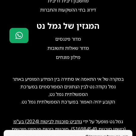
מחשבון ריבית דריבית
דירוג בתי ההשקעות והחברות
המגזין של גמל נט
מדור פיננסים
סוכני ביטוח?
מדור שאלות ותשובות
הצטרפו אלינו!
מילון מונחים
במקרה של אי התאמה או סתירה בין המידע המופיע באתר
גמל נקודה נט לבין הנתונים המפורסמים במערכת
הממשלתית גמל נט,
הקובע יהיה האמור במערכת הממשלתית גמל נט.
גמל.נט מופעל על ידי
גודביט סוכנות לביטוח (2024) בע"מ
(רישיון סוכנות
516984549
), סוכנות ביטוח פנסיוני מורשית.