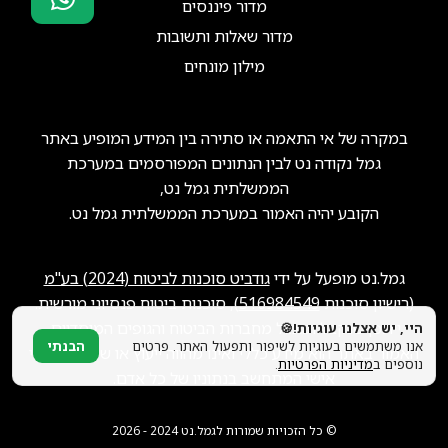
מדור פיננסים
סוכני ביטוח?
מדור שאלות ותשובות
הצטרפו אלינו!
מילון מונחים
במקרה של אי התאמה או סתירה בין המידע המופיע באתר
גמל נקודה נט לבין הנתונים המפורסמים במערכת
הממשלתית גמל נט,
הקובע יהיה האמור במערכת הממשלתית גמל נט.
גמל.נט מופעל על ידי
גודביט סוכנות לביטוח (2024) בע"מ
(רישיון סוכנות
516984549
), סוכנות ביטוח פנסיוני מורשית.
ייתכן שנקבל תגמול מחברות הביטוח והגופים המוסדיים.
היי, יש אצלנו עוגיות!🍪
אנו משתמשים בעוגיות לשיפור ותפעול האתר. פרטים
הבנתי
האמור באתר הוא מידע כללי ואינו מהווה ייעוץ או שיווק פנסיוני
נוספים ב
מדיניות הפרטיות
.
אישי המתחשב בנתוניו של כל אדם.
© כל הזכויות שמורות לגמל.נט 2024 - 2026