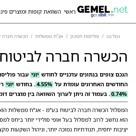
ראשי
השוואת קופות ומוצרים פיננ
גמל.נט
פוליסות חסכון
אג"ח ממשלות
הכשרה חברה ל
הכשרה חברה לביטוח 
הנכם צופים בנתונים עדכניים לחודש
יוני
עבור פוליסו
החודשים האחרונים עומדת על
4.55%
. בחודש
יוני
רש
0.74%
. בעמוד זה ניתן לערוך השוואה בין מוצרים דו
המסלול הכשרה חברה לביטוח בע"מ - אג"ח ממשלות הוא 
הוא נחשב לרוב למסלול בעל אופי סולידי יותר ביחס למ
יציבות יחסית, תנודתיות נמוכה יותר, וניהול השקעות 