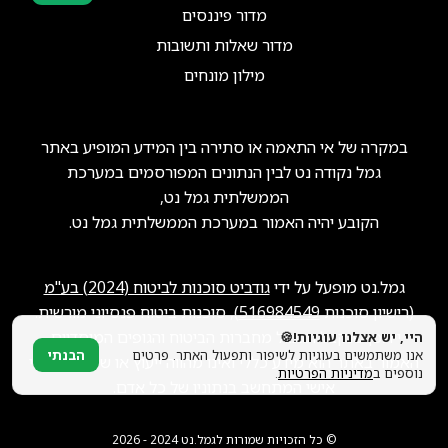
מדור פיננסים
סוכני ביטוח?
הצטרפו אלינו!
מדור שאלות ותשובות
מילון מונחים
במקרה של אי התאמה או סתירה בין המידע המופיע באתר
גמל נקודה נט לבין הנתונים המפורסמים במערכת
הממשלתית גמל נט,
הקובע יהיה האמור במערכת הממשלתית גמל נט.
גמל.נט מופעל על ידי
גודביט סוכנות לביטוח (2024) בע"מ
(רישיון סוכנות
516984549
), סוכנות ביטוח פנסיוני מורשית.
ייתכן שנקבל תגמול מחברות הביטוח והגופים המוסדיים.
היי, יש אצלנו עוגיות!🍪
אנו משתמשים בעוגיות לשיפור ותפעול האתר. פרטים
הבנתי
האמור באתר הוא מידע כללי ואינו מהווה ייעוץ או שיווק פנסיוני
נוספים ב
מדיניות הפרטיות
.
אישי המתחשב בנתוניו של כל אדם.
© כל הזכויות שמורות לגמל.נט 2024 - 2026