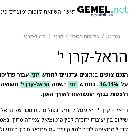
ראשי
השוואת קופות ומוצרים פיננ
גמל.נט
פוליסות חסכון
קרן י'
הראל-קרן י'
הראל-קרן י'
הנכם צופים בנתונים עדכניים לחודש
יוני
עבור פוליסו
על
16.14%
. בחודש
יוני
רשמה
הראל-קרן י'
תשואה 
ולצפות בגרף התשואות לאורך הזמן.
הראל - קרן י' היא מסלול ותיק בפוליסת חיסכון של הראל
שילוב בין יציבות יחסית לבין פוטנציאל צמיחה מתון, באמ
קרן י' מתאימה לרוב למשקיעים עם פרופיל סיכון בינוני ול