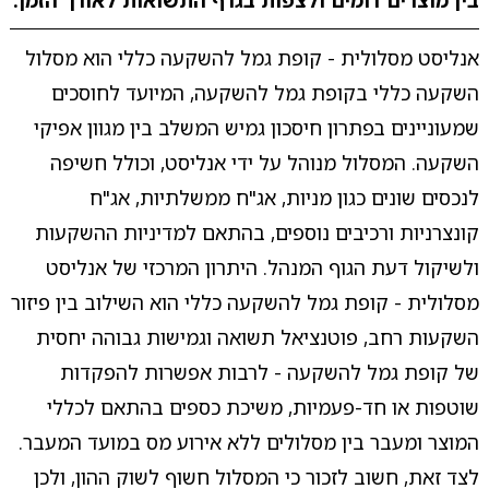
בין מוצרים דומים ולצפות בגרף התשואות לאורך הזמן.
אנליסט מסלולית - קופת גמל להשקעה כללי הוא מסלול
השקעה כללי בקופת גמל להשקעה, המיועד לחוסכים
שמעוניינים בפתרון חיסכון גמיש המשלב בין מגוון אפיקי
השקעה. המסלול מנוהל על ידי אנליסט, וכולל חשיפה
לנכסים שונים כגון מניות, אג"ח ממשלתיות, אג"ח
קונצרניות ורכיבים נוספים, בהתאם למדיניות ההשקעות
ולשיקול דעת הגוף המנהל. היתרון המרכזי של אנליסט
מסלולית - קופת גמל להשקעה כללי הוא השילוב בין פיזור
השקעות רחב, פוטנציאל תשואה וגמישות גבוהה יחסית
של קופת גמל להשקעה - לרבות אפשרות להפקדות
שוטפות או חד-פעמיות, משיכת כספים בהתאם לכללי
המוצר ומעבר בין מסלולים ללא אירוע מס במועד המעבר.
לצד זאת, חשוב לזכור כי המסלול חשוף לשוק ההון, ולכן