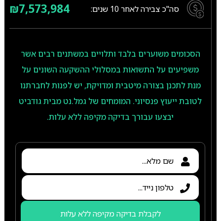
₪7,573,984
סה"כ צבירה לאחר
10
שנים:
הסכומים משוערים בלבד ותלויים במשתנים רבים אשר
משפיעים על התשואות במסלולי ההשקעה השונים על
מנת לתכנן בצורה מיטבית ומדויקת, יש לפנות לחברתנו
לטובת ייעוץ פנסיוני. המומחים של גמל.נט מבית גודביט
יבצעו עבורך בדיקה מקיפה ללא עלות.
לקבלת בדיקה מקיפה ללא עלות