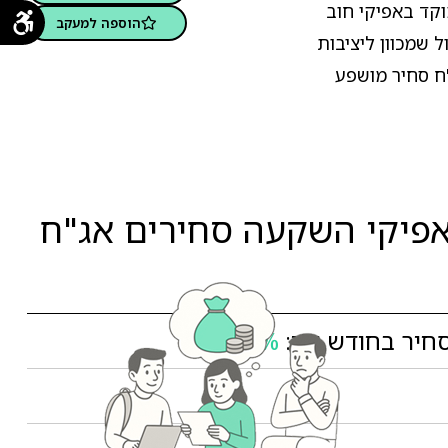
קד באפיקי חוב
הוספה למעקב
 שמכוון ליציבות
"ח סחיר מושפע
פיקי השקעה סחירים אג"ח
יר בחודש יוני:
0.54%