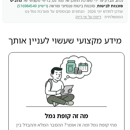
נכתב ונבדק על ידי מערכת התוכן של גמל נט, בליווי מקצועי של
גודביט
סוכנות לביטוח
, סוכנות ביטוח פנסיוני מורשה (
רישיון 516984549
)
עודכן לחודש יוני 2026 · הנתונים מבוססים על מערכת גמל-נט
הממשלתית ·
דיווח על אי-דיוק
מידע מקצועי שעשוי לעניין אותך
מה זה קופת גמל
מהי קופת גמל ומה זה אומר? ההסבר המלא וההבדל בין