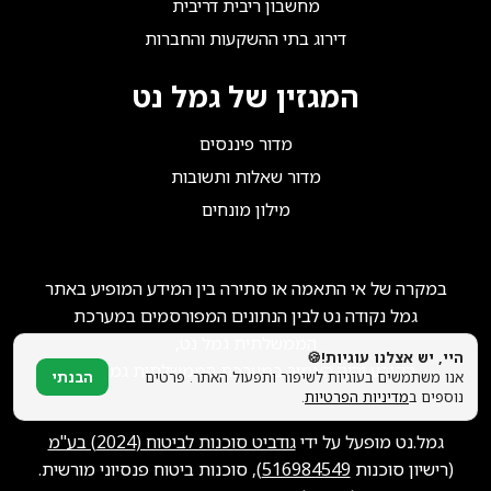
הצטרפו אלינו!
מחשבון ריבית דריבית
דירוג בתי ההשקעות והחברות
המגזין של גמל נט
מדור פיננסים
מדור שאלות ותשובות
מילון מונחים
במקרה של אי התאמה או סתירה בין המידע המופיע באתר
גמל נקודה נט לבין הנתונים המפורסמים במערכת
הממשלתית גמל נט,
היי, יש אצלנו עוגיות!🍪
הקובע יהיה האמור במערכת הממשלתית גמל נט.
אנו משתמשים בעוגיות לשיפור ותפעול האתר. פרטים
הבנתי
נוספים ב
מדיניות הפרטיות
.
גמל.נט מופעל על ידי
גודביט סוכנות לביטוח (2024) בע"מ
(רישיון סוכנות
516984549
), סוכנות ביטוח פנסיוני מורשית.