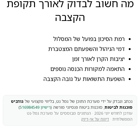
מה חשוב לבדוק לאורך תקופת
הקצבה
רמת הסיכון בפועל של המסלול
דמי הניהול והשפעתם המצטברת
יציבות הקרן לאורך זמן
התאמה למקורות הכנסה נוספים
השפעת התשואות על גובה הקצבה
נכתב ונבדק על ידי מערכת התוכן של גמל נט, בליווי מקצועי של
גודביט
סוכנות לביטוח
, סוכנות ביטוח פנסיוני מורשה (
רישיון 516984549
)
עודכן לחודש יוני 2026 · הנתונים מבוססים על מערכת גמל-נט
הממשלתית ·
דיווח על אי-דיוק