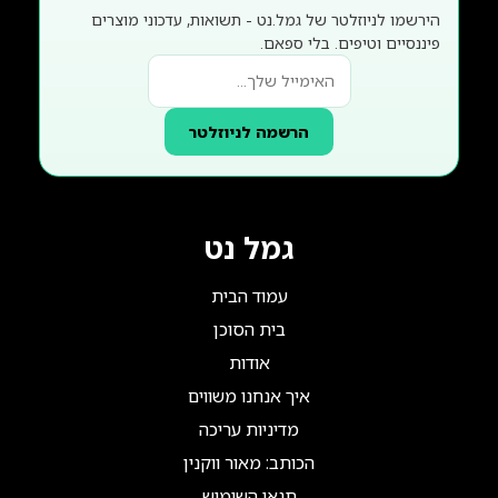
הירשמו לניוזלטר של גמל.נט - תשואות, עדכוני מוצרים
פיננסיים וטיפים. בלי ספאם.
הרשמה לניוזלטר
גמל נט
עמוד הבית
בית הסוכן
אודות
איך אנחנו משווים
מדיניות עריכה
הכותב: מאור ווקנין
תנאי השימוש