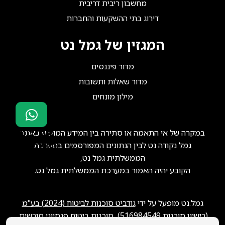
מחשבון ריבית דריבית
דירוג בתי ההשקעות והחברות
המגזין של גמל נט
מדור פיננסים
מדור שאלות ותשובות
מילון מונחים
במקרה של אי התאמה או סתירה בין המידע המופיע באתר
סוכני ביטוח?
גמל נקודה נט לבין הנתונים המפורסמים במערכת
הצטרפו אלינו!
הממשלתית גמל נט,
הקובע יהיה האמור במערכת הממשלתית גמל נט.
גמל.נט מופעל על ידי
גודביט סוכנות לביטוח (2024) בע"מ
(רישיון סוכנות
516984549
), סוכנות ביטוח פנסיוני מורשית.