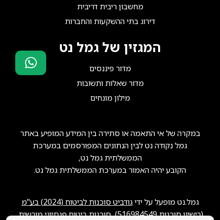
מחשבון ריבית דריבית
דירוג בתי ההשקעות והחברות
המגזין של גמל נט
מדור פיננסים
סוכני ביטוח?
מדור שאלות ותשובות
הצטרפו אלינו!
מילון מונחים
במקרה של אי התאמה או סתירה בין המידע המופיע באתר
גמל נקודה נט לבין הנתונים המפורסמים במערכת
הממשלתית גמל נט,
הקובע יהיה האמור במערכת הממשלתית גמל נט.
גמל.נט מופעל על ידי
גודביט סוכנות לביטוח (2024) בע"מ
(רישיון סוכנות
516984549
), סוכנות ביטוח פנסיוני מורשית.