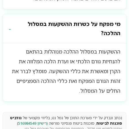
מי מפקח על כשרות ההשקעות במסלול
ההלכה?
ההשקעות במסלול ההלכה מנוהלות בהתאם
להנחיות גורם הלכתי או ועדת הלכה המלווה את
הקרן ומאשרת את כללי ההשקעה. מומלץ לברר את
זהות הגורם המפקח ואת כללי ההלכה הספציפיים
החלים על המסלול.
נכתב ונבדק על ידי מערכת התוכן של גמל נט, בליווי מקצועי של
גודביט
סוכנות לביטוח
, סוכנות ביטוח פנסיוני מורשה (
רישיון 516984549
)
עודכן לחודש יוני 2026 · הנתונים מבוססים על מערכת גמל-נט