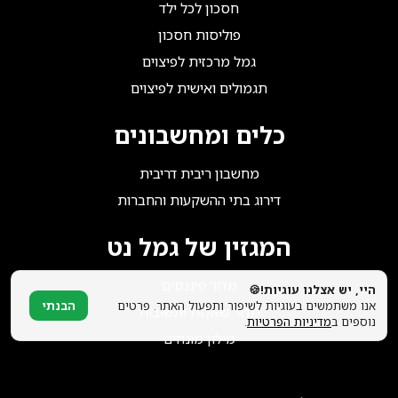
הצטרפו אלינו!
חסכון לכל ילד
פוליסות חסכון
גמל מרכזית לפיצוים
תגמולים ואישית לפיצוים
כלים ומחשבונים
מחשבון ריבית דריבית
דירוג בתי ההשקעות והחברות
המגזין של גמל נט
מדור פיננסים
היי, יש אצלנו עוגיות!🍪
אנו משתמשים בעוגיות לשיפור ותפעול האתר. פרטים
הבנתי
מדור שאלות ותשובות
נוספים ב
מדיניות הפרטיות
.
מילון מונחים