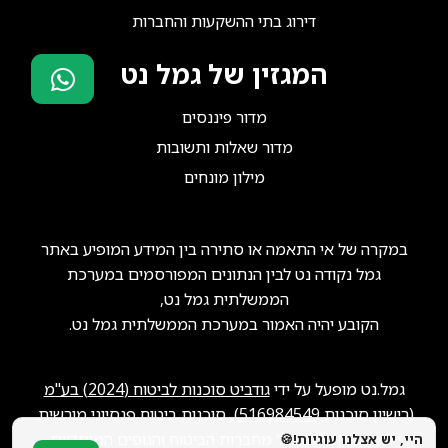
דירוג בתי ההשקעות והחברות
המגזין של גמל נט
סוכני ביטוח?
מדור פיננסים
הצטרפו אלינו!
מדור שאלות ותשובות
מילון מונחים
במקרה של אי התאמה או סתירה בין המידע המופיע באתר
גמל נקודה נט לבין הנתונים המפורסמים במערכת
הממשלתית גמל נט,
הקובע יהיה האמור במערכת הממשלתית גמל נט.
גמל.נט מופעל על ידי
גודביט סוכנות לביטוח (2024) בע"מ
(רישיון סוכנות
516984549
), סוכנות ביטוח פנסיוני מורשית.
ייתכן שנקבל תגמול מחברות הביטוח והגופים המוסדיים.
היי, יש אצלנו עוגיות!🍪