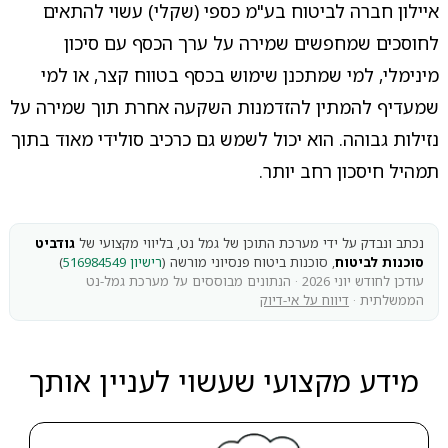
איילון חברה לביטוח בע"מ כספי (שקלי) עשוי להתאים
לחוסכים שמחפשים שמירה על ערך הכסף עם סיכון
מינימלי, למי שמתכנן שימוש בכסף בטווח קצר, או למי
שמעדיף להמתין להזדמנות השקעה אחרת תוך שמירה על
נזילות גבוהה. הוא יכול לשמש גם כרכיב סולידי מאוד בתוך
תמהיל חיסכון רחב יותר.
נכתב ונבדק על ידי מערכת התוכן של גמל נט, בליווי מקצועי של
גודביט
סוכנות לביטוח
, סוכנות ביטוח פנסיוני מורשה (
רישיון 516984549
)
עודכן לחודש יוני 2026 · הנתונים מבוססים על מערכת גמל-נט
הממשלתית ·
דיווח על אי-דיוק
מידע מקצועי שעשוי לעניין אותך