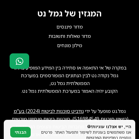
המגזין של גמל נט
מדור פיננסים
מדור שאלות ותשובות
מילון מונחים
במקרה של אי התאמה או סתירה בין המידע המופיע באתר
סוכני ביטוח?
גמל נקודה נט לבין הנתונים המפורסמים במערכת
הצטרפו אלינו!
הממשלתית גמל נט,
הקובע יהיה האמור במערכת הממשלתית גמל נט.
גמל.נט מופעל על ידי
גודביט סוכנות לביטוח (2024) בע"מ
(רישיון סוכנות
516984549
), סוכנות ביטוח פנסיוני מורשית.
ייתכן שנקבל תגמול מחברות הביטוח והגופים המוסדיים.
היי, יש אצלנו עוגיות!🍪
אנו משתמשים בעוגיות לשיפור ותפעול האתר. פרטים
הבנתי
האמור באתר הוא מידע כללי ואינו מהווה ייעוץ או שיווק פנסיוני
נוספים ב
מדיניות הפרטיות
.