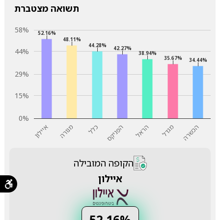
תשואה מצטברת
58%
52.16%
48.11%
44.28%
42.27%
44%
38.94%
35.67%
34.44%
29%
15%
0%
מנורה
מגדל
כלל
הכשרה
הפניקס
איילון
הראל
הקופה המובילה
איילון
52.16%