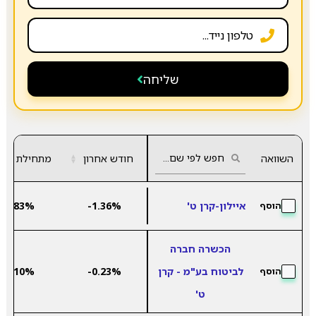
שליחה
השוואה
חודש אחרון
▲
מתחילת שנה
▼
איילון-קרן ט'
-1.36%
6.83%
הוסף
הכשרה חברה
לביטוח בע"מ - קרן
-0.23%
5.10%
הוסף
ט'