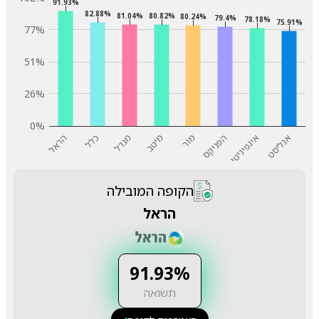
91.93%
82.88%
81.04%
80.82%
80.24%
79.4%
78.18%
75.91%
77%
51%
26%
0%
אנליסט
אינפיניטי
הפניקס
מור
מיטב
מגדל
כלל
הראל
הקופה המובילה
הראל
91.93%
תשואה