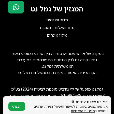
המגזין של גמל נט
סוכני ביטוח?
מדור פיננסים
הצטרפו אלינו!
מדור שאלות ותשובות
מילון מונחים
במקרה של אי התאמה או סתירה בין המידע המופיע באתר
גמל נקודה נט לבין הנתונים המפורסמים במערכת
הממשלתית גמל נט,
הקובע יהיה האמור במערכת הממשלתית גמל נט.
גמל.נט מופעל על ידי
גודביט סוכנות לביטוח (2024) בע"מ
(רישיון סוכנות
516984549
), סוכנות ביטוח פנסיוני מורשית.
ייתכן שנקבל תגמול מחברות הביטוח והגופים המוסדיים.
היי, יש אצלנו עוגיות!🍪
אנו משתמשים בעוגיות לשיפור ותפעול האתר. פרטים
הבנתי
האמור באתר הוא מידע כללי ואינו מהווה ייעוץ או שיווק פנסיוני
נוספים ב
מדיניות הפרטיות
.